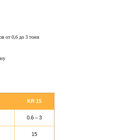
в от 0,6 до 3 тонн
ену
KR 15
0.6 – 3
15