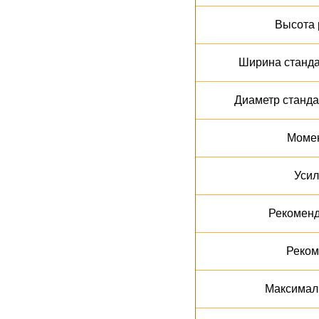
Высота 
Ширина станда
Диаметр станда
Момен
Усил
Рекоменд
Реком
Максималь