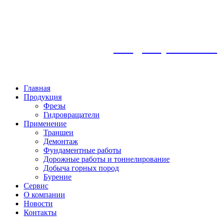
info@frezykemroc.ru
8 925 360 85 47
Главная
Продукция
Фрезы
Гидровращатели
Применение
Траншеи
Демонтаж
Фундаментные работы
Дорожные работы и тоннелирование
Добыча горных пород
Бурение
Сервис
О компании
Новости
Контакты