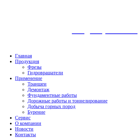
info@frezykemroc.ru
8 925 360 85 47
Главная
Продукция
Фрезы
Гидровращатели
Применение
Траншеи
Демонтаж
Фундаментные работы
Дорожные работы и тоннелирование
Добыча горных пород
Бурение
Сервис
О компании
Новости
Контакты