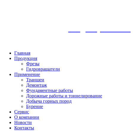
info@frezykemroc.ru
8 925 360 85 47
Главная
Продукция
Фрезы
Гидровращатели
Применение
Траншеи
Демонтаж
Фундаментные работы
Дорожные работы и тоннелирование
Добыча горных пород
Бурение
Сервис
О компании
Новости
Контакты