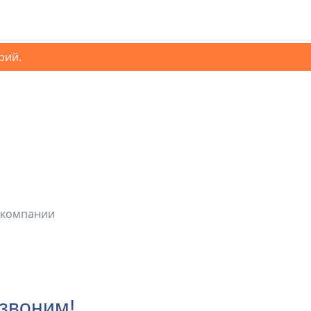
рий.
 компании
езвоним!