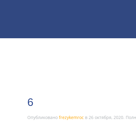
6
Опубликовано
frezykemroc
в
26 октября, 2020
. Пол