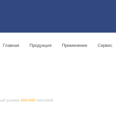
Главная
Продукция
Применение
Сервис
ный размер
660×490
пикселей.