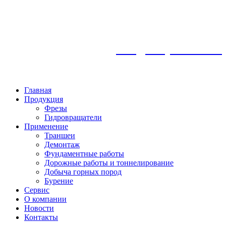
info@frezykemroc.ru
8 925 360 85 47
Главная
Продукция
Фрезы
Гидровращатели
Применение
Траншеи
Демонтаж
Фундаментные работы
Дорожные работы и тоннелирование
Добыча горных пород
Бурение
Сервис
О компании
Новости
Контакты